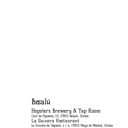
Besalú
Hopsters Brewery & Tap Room
Carr. de Figueres, 10, 17850 Besalú, Girona
La Guixera Restaurant
La Guixera de Segueró, s / n, 17850 Mayá de Montcal, Girona