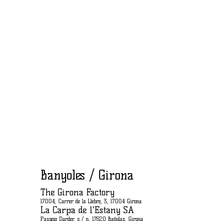
Banyoles / Girona
The Girona Factory
17004, Carrer de la Llebre, 3, 17004 Girona
La Carpa de l'Estany SA
Passeig Darder, s / n, 17820 Bañolas, Girona