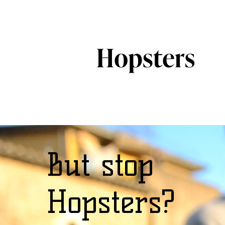
But stop
Hopsters?