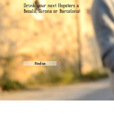
Drink your next Hopsters a
Besalú, Girona or Barcelona!
Find us