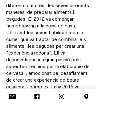
diferents cultures i les seves diferents
maneres de preparar aliments i
begudes. El 2012 va començar
homebrewing a la cuina de casa.
Utilitzant les seves habilitats com a
cuiner que va tractar de combinar els
aliments i les begudes per crear una
"experiència rodona". Ell va
desenvolupar una gran passió pels
aspectes tècnics per la elaboració de
cervesa i, emocionat pel desafiament
de crear una experiència de beure
equilibrat i complex, l'any 2015 va
decidir renunciar la cuinar i dedicar tota
la seva energia a l'elaboració de
cervesa. Fascinat pel món cerveser, va
viatjar per Europa per visitar
cerveseries artesanals a Àustria, la
República Txeca i el sud d'Alemanya.
Va tornar ple d'idees i inspiració.